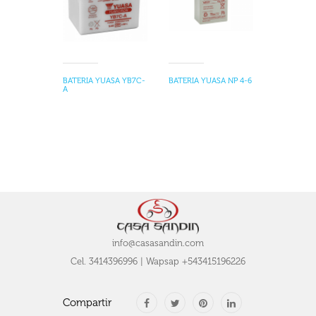
BATERIA YUASA YB7C-
BATERIA YUASA NP 4-6
A
info@casasandin.com
Cel. 3414396996 | Wapsap +543415196226
Compartir